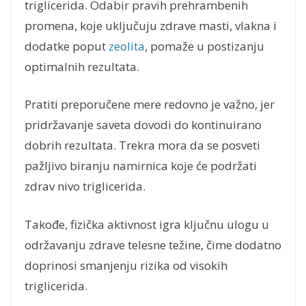
triglicerida. Odabir pravih prehrambenih
promena, koje uključuju zdrave masti, vlakna i
dodatke poput
zeolita
, pomaže u postizanju
optimalnih rezultata.
Pratiti preporučene mere redovno je važno, jer
pridržavanje saveta dovodi do kontinuirano
dobrih rezultata. Trekra mora da se posveti
pažljivo biranju namirnica koje će podržati
zdrav nivo triglicerida.
Takođe, fizička aktivnost igra ključnu ulogu u
održavanju zdrave telesne težine, čime dodatno
doprinosi smanjenju rizika od visokih
triglicerida.