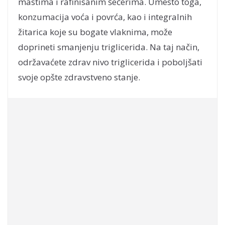
mastima i rafinisanim šećerima. Umesto toga,
konzumacija voća i povrća, kao i integralnih
žitarica koje su bogate vlaknima, može
doprineti smanjenju triglicerida. Na taj način,
održavaćete zdrav nivo triglicerida i poboljšati
svoje opšte zdravstveno stanje.