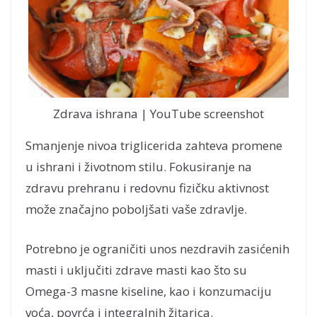
Zdrava ishrana | YouTube screenshot
Smanjenje nivoa triglicerida zahteva promene
u ishrani i životnom stilu. Fokusiranje na
zdravu prehranu i redovnu fizičku aktivnost
može značajno poboljšati vaše zdravlje.
Potrebno je ograničiti unos nezdravih zasićenih
masti i uključiti zdrave masti kao što su
Omega-3 masne kiseline, kao i konzumaciju
voća, povrća i integralnih žitarica.