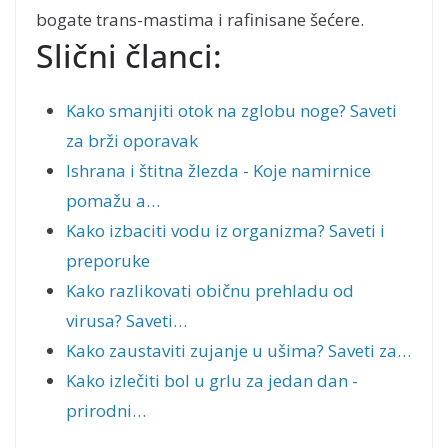
bogate trans-mastima i rafinisane šećere.
Slični članci:
Kako smanjiti otok na zglobu noge? Saveti
za brži oporavak
Ishrana i štitna žlezda - Koje namirnice
pomažu a…
Kako izbaciti vodu iz organizma? Saveti i
preporuke
Kako razlikovati običnu prehladu od
virusa? Saveti…
Kako zaustaviti zujanje u ušima? Saveti za…
Kako izlečiti bol u grlu za jedan dan -
prirodni…