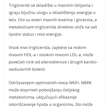
Trigliceridi se skladište u masnim ćelijama i
igraju ključnu ulogu u skladištenju energije u
telu. Oni su esteri masnih kiselina i glicerola, a
metabolizam triglicerida direktno utiče na vaš
lipidni status i nivo energije.
Visok nivo triglicerida, zajedno sa niskim
nivoom HDL-a i visokim nivoom LDL-a, može
povećati rizik od ateroskleroze i drugih kardio-
vaskularnih bolesti.
Održavanjem optimalnih nivoa
NAD+
, NMN
može doprineti poboljšanju ćelijskog
metabolizma, uključujući efikasnije
iskorišćavanje lipida u organizmu, što može