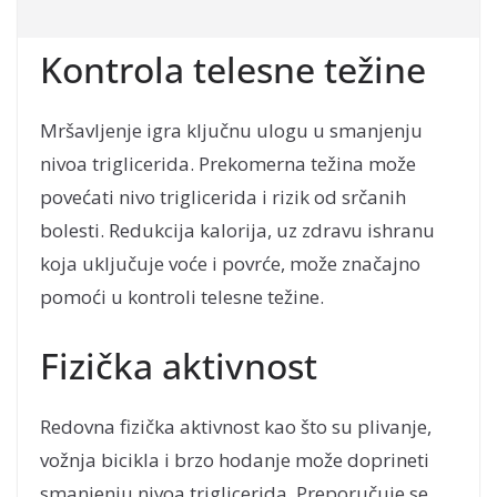
Kontrola telesne težine
Mršavljenje igra ključnu ulogu u smanjenju
nivoa triglicerida. Prekomerna težina može
povećati nivo triglicerida i rizik od srčanih
bolesti. Redukcija kalorija, uz zdravu ishranu
koja uključuje voće i povrće, može značajno
pomoći u kontroli telesne težine.
Fizička aktivnost
Redovna fizička aktivnost kao što su plivanje,
vožnja bicikla i brzo hodanje može doprineti
smanjenju nivoa triglicerida. Preporučuje se