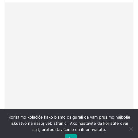
Koristimo kolačiće kako bismo osigurali da vam pružimo najbolje
iskustvo na našoj veb stranici. Ako nastavite da koristite ovaj
sajt, pretpostavićemo da ih prihvatate.