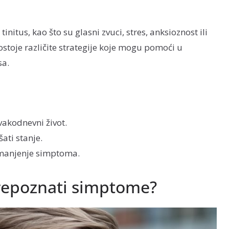
nitus, kao što su glasni zvuci, stres, anksioznost ili
stoje različite strategije koje mogu pomoći u
sa.
vakodnevni život.
ati stanje.
 smanjenje simptoma.
 prepoznati simptome?