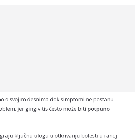
emo o svojim desnima dok simptomi ne postanu
roblem, jer gingivitis često može biti
potpuno
raju ključnu ulogu u otkrivanju bolesti u ranoj