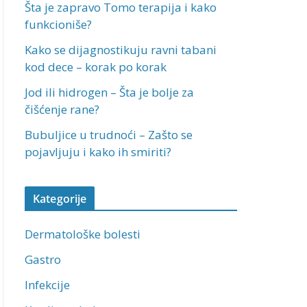
Šta je zapravo Tomo terapija i kako
funkcioniše?
Kako se dijagnostikuju ravni tabani
kod dece – korak po korak
Jod ili hidrogen – Šta je bolje za
čišćenje rane?
Bubuljice u trudnoći – Zašto se
pojavljuju i kako ih smiriti?
Kategorije
Dermatološke bolesti
Gastro
Infekcije