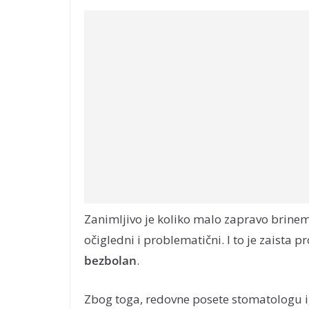
Zanimljivo je koliko malo zapravo brin
očigledni i problematični. I to je zaista p
bezbolan
.
Zbog toga, redovne posete stomatologu ig