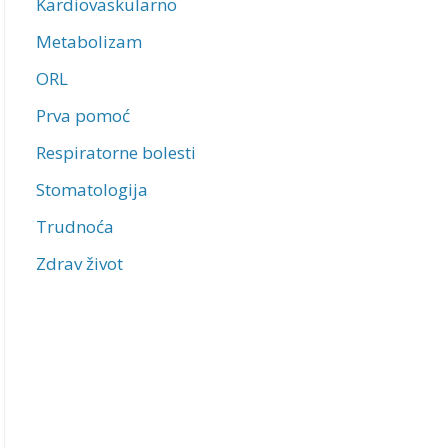
Kardiovaskularno
Metabolizam
ORL
Prva pomoć
Respiratorne bolesti
Stomatologija
Trudnoća
Zdrav život