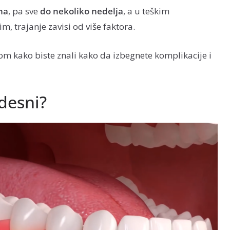
na
, pa sve
do nekoliko nedelja
, a u teškim
m, trajanje zavisi od više faktora.
 kako biste znali kako da izbegnete komplikacije i
desni?