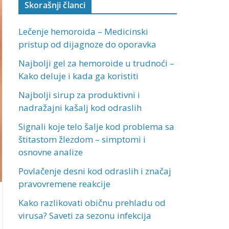
Skorašnji članci
Lečenje hemoroida – Medicinski
pristup od dijagnoze do oporavka
Najbolji gel za hemoroide u trudnoći –
Kako deluje i kada ga koristiti
Najbolji sirup za produktivni i
nadražajni kašalj kod odraslih
Signali koje telo šalje kod problema sa
štitastom žlezdom – simptomi i
osnovne analize
Povlačenje desni kod odraslih i značaj
pravovremene reakcije
Kako razlikovati običnu prehladu od
virusa? Saveti za sezonu infekcija