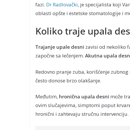
fazi.
Dr Radlovački
, je specijalista koji
oblasti opšte i estetske stomatologije i m
Koliko traje upala des
Trajanje upale desni
zavisi od nekoliko f
započne sa lečenjem.
Akutna upala desn
Redovno pranje zuba, korišćenje zubnog k
često donose brzo olakšanje.
Međutim,
hronična upala desni
može tra
ovim slučajevima, simptomi poput krvare
hronični i zahtevaju stručnu intervenciju.