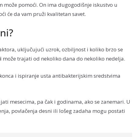
 Vam može pomoći. On ima dugogodišnje iskustvo u
oći će da vam pruži kvalitetan savet.
ni?
aktora, uključujući uzrok, ozbiljnost i koliko brzo se
i
može trajati od nekoliko dana do nekoliko nedelja.
onca i ispiranje usta antibakterijskim sredstvima
jati mesecima, pa čak i godinama, ako se zanemari. U
nja, povlačenja desni ili lošeg zadaha mogu postati