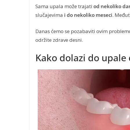
Sama upala može trajati
od nekoliko da
slučajevima
i do nekoliko meseci
. Međuti
Danas ćemo se pozabaviti ovim problemom
održite zdrave desni.
Kako dolazi do upale 