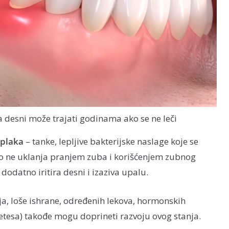
a desni može trajati godinama ako se ne leči
 plaka
– tanke, lepljive bakterijske naslage koje se
o ne uklanja pranjem zuba i korišćenjem zubnog
o dodatno iritira desni i izaziva upalu.
ja, loše ishrane, određenih lekova, hormonskih
etesa) takođe mogu doprineti razvoju ovog stanja.