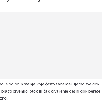
dno je od onih stanja koje često zanemarujemo sve dok
 blago crvenilo, otok ili čak krvarenje desni dok perete
azno.