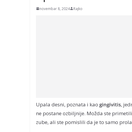
novembar 8, 2024
Rajko
Upala desni, poznata i kao
gingivitis
, je
ne postane ozbiljnije. Možda ste primetili
zube, ali ste pomislili da je to samo prol