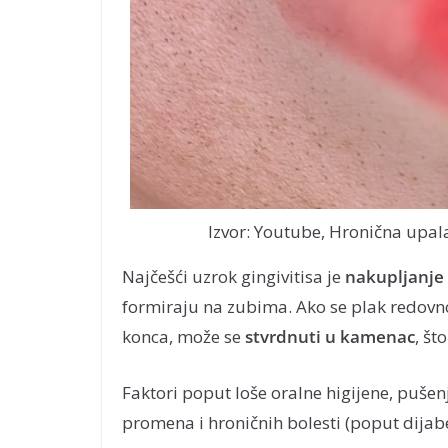
Izvor: Youtube, Hronična upal
Najčešći uzrok gingivitisa je
nakupljanje
formiraju na zubima. Ako se plak redovn
konca, može se
stvrdnuti u kamenac
, št
Faktori poput loše oralne higijene, pušen
promena i hroničnih bolesti (poput dijab