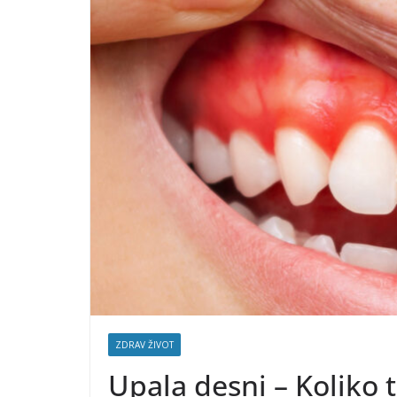
ZDRAV ŽIVOT
Upala desni – Koliko tr